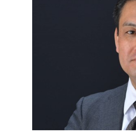
17GOALS
17Goals