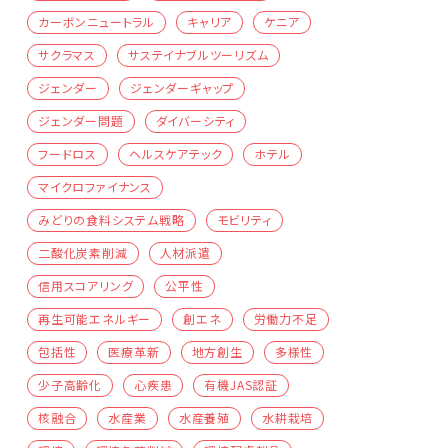
カーボンニュートラル
キャリア
ケニア
サクラマス
サステイナブルツーリズム
ジェンダー
ジェンダーギャップ
ジェンダー問題
ダイバーシティ
フードロス
ヘルスケアテック
ホテル
マイクロファイナンス
みどりの食料システム戦略
モビリティ
二酸化炭素削減
人材派遣
信用スコアリング
公平性
再生可能エネルギー
創エネ
労働力不足
包括性
医療革新
地方創生
多様性
少子高齢化
心疾患
有機JAS認証
核融合
水産業
水産養殖
水耕栽培