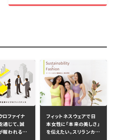
クロファイナ
フィットネスウェアで日
を通じて、誠
本女性に「本来の美しさ」
が報われる社
を伝えたい。スリランカ女
たい
性の雇用創出と地球環境