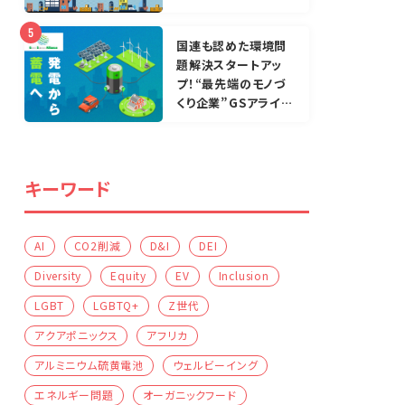
国連も認めた環境問
題解決スタートアッ
プ！“最先端のモノづ
くり企業”GSアライア
ンス株式会社が挑む
次世代型二次電池開
発
キーワード
AI
CO2削減
D&I
DEI
Diversity
Equity
EV
Inclusion
LGBT
LGBTQ+
Z世代
アクアポニックス
アフリカ
アルミニウム硫黄電池
ウェルビーイング
エネルギー問題
オーガニックフード