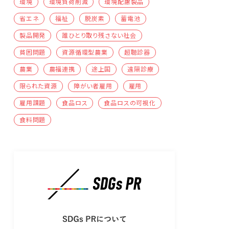
環境
環境負荷削減
環境配慮製品
省エネ
福祉
脱炭素
蓄電池
製品開発
誰ひとり取り残さない社会
貧困問題
資源循環型農業
超聴診器
農業
農福連携
途上国
遠隔診療
限られた資源
障がい者雇用
雇用
雇用課題
食品ロス
食品ロスの可視化
食料問題