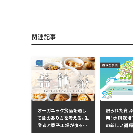
関連記事
オーガニック食品を通し
限られた資源
て食のあり方を考える。生
用！水耕栽培
産者と菓子工場がタッグ
の新しい循環
を組み、安心・安全なお
クアポニック