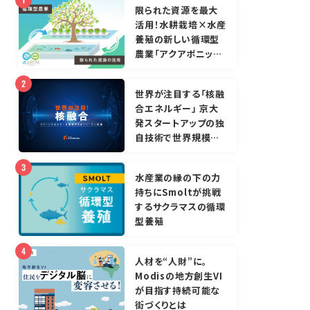
限られた資源を最大
活用！水耕栽培×水産
養殖の新しい循環型
農業「アクアポニック
ス」
世界が注目する「核融
合エネルギー」 京大
発スタートアップの独
自技術で世界規模の
クリーンエネルギーを
実現する
水産業の縁の下の力
持ちにSmoltが挑戦
するサクラマスの循環
型養殖
人材を“人財”に。
Modisの地方創生VI
が目指す持続可能な
街づくりとは