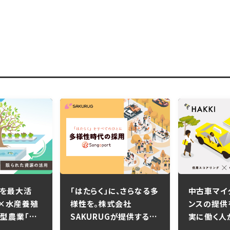
を最大活
「はたらく」に、さらなる多
中古車マイ
×水産養殖
様性を。株式会社
ンスの提供
型農業「ア
SAKURUGが提供する
実に働く人
ス」
DEI推進型採用マッチン
会を実現し